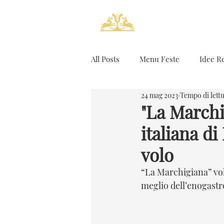
All Posts
Menu Feste
Idee R
24 mag 2023
Tempo di lettu
Ricerca Personale
"La Marchi
italiana d
volo
“La Marchigiana” vola 
meglio dell’enogastr