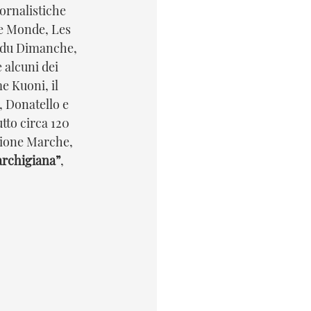
iornalistiche 
Le Monde, Les 
 du Dimanche, 
 alcuni dei 
e Kuoni, il 
Donatello e 
tto circa 120 
egione Marche, 
archigiana”
, 