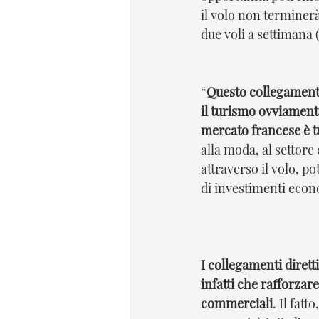
il volo non terminerà
due voli a settimana (
“
Questo collegamento
il turismo ovviamente
mercato francese è t
alla moda, al settore
attraverso il volo, p
di investimenti econo
I collegamenti dirett
infatti che rafforzare
commerciali
. Il fatt