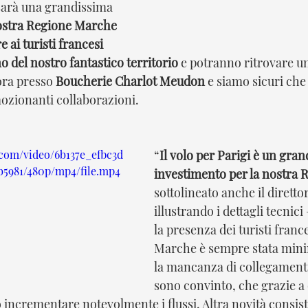
sarà una grandissima 
ostra Regione Marche 
e ai turisti francesi 
 del nostro fantastico territorio
 e potranno ritrovare un
ora presso 
Boucherie Charlot Meudon
 e siamo sicuri ch
ozionanti collaborazioni.
c.com/video/6b137e_efbc3d
“
Il volo per Parigi è un gran
b5981/480p/mp4/file.mp4
investimento per la nostra 
sottolineato anche il diretto
illustrando i dettagli tecnici
la presenza dei turisti france
Marche è sempre stata mini
la mancanza di collegamenti 
sono convinto, che grazie a
incrementare notevolmente i flussi. Altra novità consiste