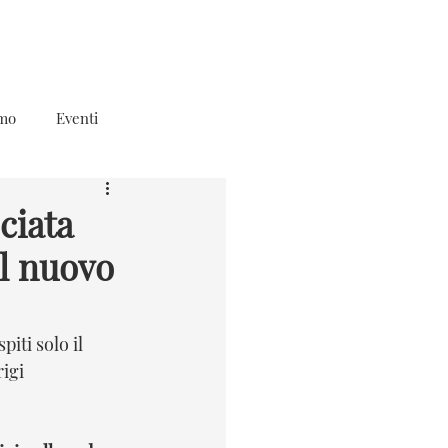
mo
Eventi
ciata
el nuovo
iti solo il 
igi 