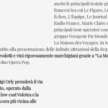
anche le principali testate g
francesi tra cui Le Figaro, 
Échos, L'Équipe, Le Journal
Radio France, Marie Claire e
principali tour operator com
gruppo Voyageur Du Monde, 
La Maison des Voyages. In tu
stito alla presentazione delle infinite attrazioni della R
rodotti e vini rigorosamente marchigiani grazie a “La M
el duo Opera Pop. 
gi Orly prenderà il via 
o, operato dalla 
ow cost Volotea e la 
cora più vicina alle 