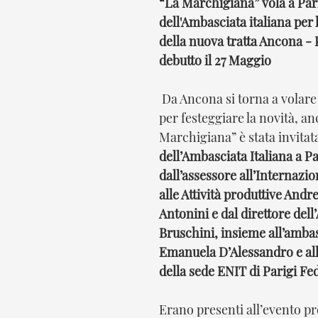
“La Marchigiana” vola a Pari
dell'Ambasciata italiana per
della nuova tratta Ancona - P
debutto il 27 Maggio 
 Da Ancona si torna a volare verso Parigi e, 
per festeggiare la novità, an
Marchigiana” è stata invitata
dell’Ambasciata Italiana a Pa
dall’assessore all’Internazio
alle Attività produttive Andr
Antonini e dal direttore del
Bruschini, insieme all’ambas
Emanuela D’Alessandro e all
della sede ENIT di Parigi Fed
Erano presenti all’evento p