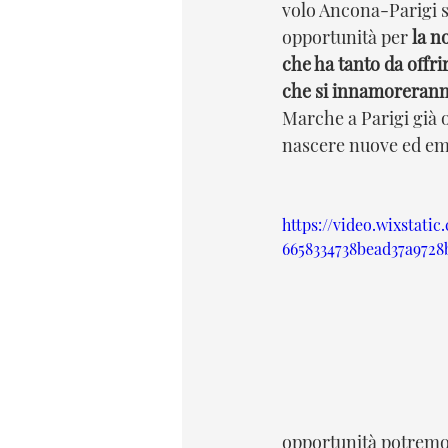
volo Ancona-Parigi 
opportunità per 
la n
che ha tanto da offrir
che si innamoreranno
Marche a Parigi già 
nascere nuove ed em
https://video.wixstati
6658334738bead37a9728
opportunità potremo 