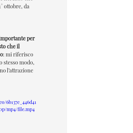
° ottobre, da 
importante per 
o che il 
co
: mi riferisco 
lo stesso modo, 
o l’attrazione 
deo/6b137e_446d41
80p/mp4/file.mp4