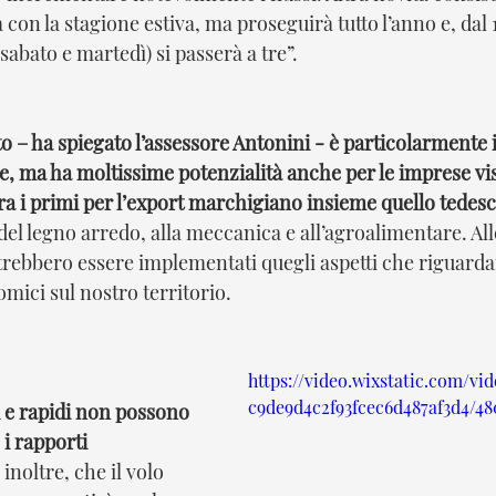
 con la stagione estiva, ma proseguirà tutto l’anno e, dal 1
sabato e martedì) si passerà a tre”.
 – ha spiegato l’assessore Antonini - è particolarmente 
, ma ha moltissime potenzialità anche per le imprese vist
ra i primi per l’export marchigiano insieme quello tedes
 del legno arredo, alla meccanica e all’agroalimentare. Al
otrebbero essere implementati quegli aspetti che riguardan
mici sul nostro territorio.
https://video.wixstatic.com/vi
c9de9d4c2f93fcec6d487af3d4/4
i e rapidi non possono 
 i rapporti 
o, inoltre, che il volo 