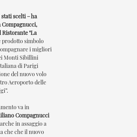
stati scelti – ha 
ia Compagnucci, 
l Ristorante "La 
e prodotto simbolo 
ompagnare i migliori 
i Monti Sibillini 
taliana di Parigi 
ione del nuovo volo 
stro Aeroporto delle 
i”.  
mento va in 
iliano Compagnucci
arche in assaggio a 
za che che il nuovo 