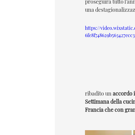
proseguirà tutto l’a
una destagionalizzaz
https://video.wixstati
6fe8f748629b563427ecc
ribadito un 
accordo i
Settimana della cucin
Francia che con grand