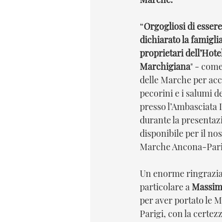
“
Orgogliosi di essere 
dichiarato la famigl
proprietari dell’Hote
Marchigiana
" - com
delle Marche per acc
pecorini e i salumi de
presso l’Ambasciata I
durante la presentaz
disponibile per il no
Marche Ancona-Parig
Un enorme ringrazia
particolare a 
Massim
per aver portato le M
Parigi, con la certez