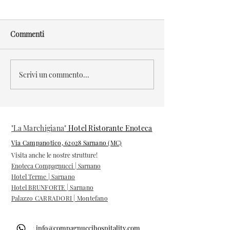
Commenti
Scrivi un commento...
Feste di Primavera alla
Primo gennaio a
Marchigiana – Sarnano
Marchigiana” – 
giorno dell’anno 
magia della Befa
gennaio
"La Marchigiana"
Hotel Ristorante Enoteca
Via Campanotico, 62028 Sarnano (MC)
Visita anche le nostre strutture!
Enoteca Compagnucci | Sarnano
Hotel Terme | Sarnano
Hotel BRUNFORTE | Sarnano
Palazzo CARRADORI | Montefano
E-mail:
info@compagnuccihospitality.com