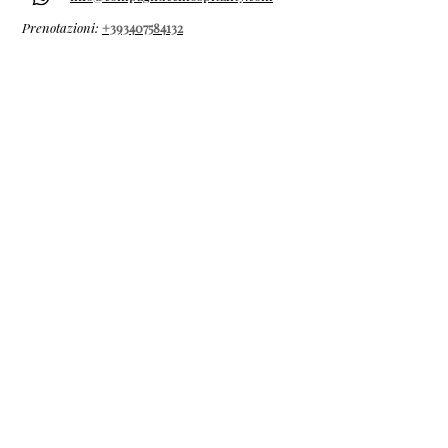
Prenotazioni:
+393407584132
Premi:
Travellers' Choice
Newsletter
Email.
>
Accetto termini e condizioni
Visualizza termini d'uso
©
all right reserved La Marchigiana
Studio Il Segno
Powered &
designed by