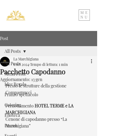
ME
NU
Post
All Posts
La Marchigiana
All Posts
6 set 2024
Tempo di lettura: 1 min
Pacchetto Capodanno
Menu Feste
Aggiornamento:
13 gen
Idee Regalo
Presso le strutture della gestione 
Compagnucci
Pranzo spettacolo
Catering
Pernottamento 
HOTEL TERME e LA 
MARCHIGIANA
Enoteca
Cenone di capodanno presso “La 
Promo
Marchigiana”
Eventi