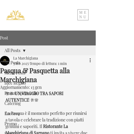
ME
NU
Post
All Posts
La Marchigiana
All Posts
3 feb 2025
Tempo di lettura: 1 min
Pasqua & Pasquetta alla
Menu Feste
Marchigiana
Idee Regalo
Aggiornamento:
13 gen
Pranzo spettacolo
🌸🥂
 UN VIAGGIO TRA SAPORI 
AUTENTICI!
 🥂🌸 
Catering
La Pasqua è il momento perfetto per riunirsi 
Enoteca
a tavola e celebrare la tradizione con piatti 
Promo
genuini e saporiti. Il 
Ristorante La 
Marchigiana di Sarnano
 ti invita a vivere due 
Eventi