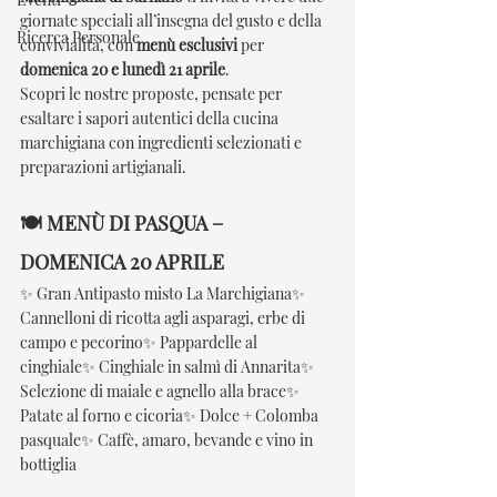
giornate speciali all’insegna del gusto e della 
Ricerca Personale
convivialità, con 
menù esclusivi
 per 
domenica 20 e lunedì 21 aprile
.
Scopri le nostre proposte, pensate per 
esaltare i sapori autentici della cucina 
marchigiana con ingredienti selezionati e 
preparazioni artigianali.
🍽 
MENÙ DI PASQUA – 
DOMENICA 20 APRILE
✨ Gran Antipasto misto La Marchigiana✨ 
Cannelloni di ricotta agli asparagi, erbe di 
campo e pecorino✨ Pappardelle al 
cinghiale✨ Cinghiale in salmì di Annarita✨ 
Selezione di maiale e agnello alla brace✨ 
Patate al forno e cicoria✨ Dolce + Colomba 
pasquale✨ Caffè, amaro, bevande e vino in 
bottiglia