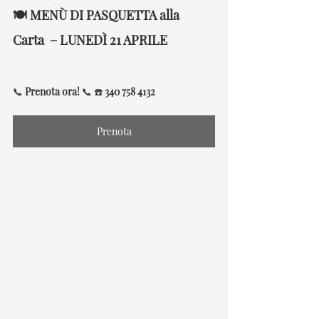
🍽 
MENÙ DI PASQUETTA 
alla 
Carta 
 – LUNEDÌ 21 APRILE
📞 
Prenota ora!
 📞 ☎️ 
340 758 4132
Prenota