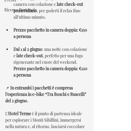
camera con colazione e 
late check-out 
Ricerca Personale
pomeridiano
, per goderti il relax fino 
all’ultimo minuto.
Prezzo pacchetto in camera doppia: €150 
a persona
Dal 1 al 2 giugno
: una notte con colazione 
e 
late check-out
, perfetto per una fuga 
rigenerante nel cuore del weekend. 
Prezzo pacchetto in camera doppia: €120 
a persona
📌 
In entrambi i pacchetti è compresa 
l’esperienza in e-bike “Tra Boschi e Ruscelli” 
del 2 giugno.
L’
Hotel Terme
 è il punto di partenza ideale 
per esplorare i Monti Sibillini, immergersi 
nella natura e, al ritorno, lasciarsi coccolare 