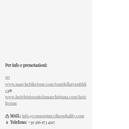
Per info e prenotazioni:
🚴‍♂️ 
www.marchebiketour.com/tourdellarepubbli
ca
🌐
www.hotelristorantelamarchigiana.com/hote
lterme
📩 
MAIL:
info@compagnuccihospitality.com
📱 
Telefono:
 +39 366 973 4917