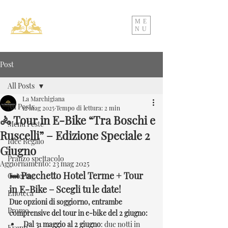
ME
NU
Post
All Posts
La Marchigiana
All Posts
12 mag 2025
Tempo di lettura: 2 min
🚴 Tour in E-Bike “Tra Boschi e
Menu Feste
Ruscelli” – Edizione Speciale 2
Idee Regalo
Giugno
Pranzo spettacolo
Aggiornamento:
23 mag 2025
🛏️ Pacchetto Hotel Terme + Tour 
Catering
in E-Bike – Scegli tu le date!
Enoteca
Due opzioni di soggiorno, entrambe 
Promo
comprensive del tour in e-bike del 2 giugno:
Dal 31 maggio al 2 giugno
: due notti in 
Eventi