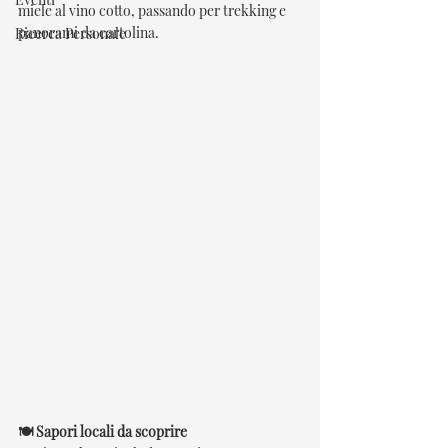
miele al vino cotto, passando per trekking e 
panorami da cartolina.
Ricerca Personale
🍽️ Sapori locali da scoprire