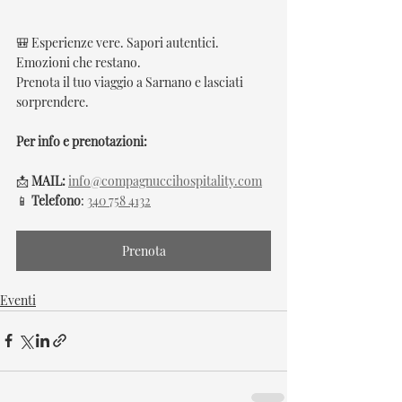
🎒 Esperienze vere. Sapori autentici. 
Emozioni che restano.
Prenota il tuo viaggio a Sarnano e lasciati 
sorprendere.
Per info e prenotazioni:
📩 
MAIL:
info@compagnuccihospitality.com
📱 
Telefono
: 
340 758 4132
Prenota
Eventi