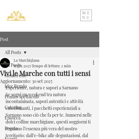
ME
NU
Post
All Posts
La Marchigiana
All Posts
11 giu 2025
Tempo di lettura: 2 min
Vivi le Marche con tutti i sensi
Menu Feste
Aggiornamento:
30 set 2025
Idee Regalo
Esperienze, natura e sapori a Sarnano
Se sogni un weekend tra natura 
Pranzo spettacolo
incontaminata, sapori autentici e attività 
Catering
emozionanti, i pacchetti esperienziali a 
Sarnano sono ciò che fa per te. Immersi nelle 
Enoteca
dolci colline marchigiane, questi soggiorni ti 
Promo
regalano l’essenza più vera del nostro 
territorio: dall’e-bike alle degustazioni, dal 
Eventi