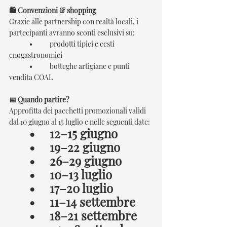
🛍️ Convenzioni & shopping
Grazie alle partnership con realtà locali, i 
partecipanti avranno sconti esclusivi su:
	•	prodotti tipici e cesti 
enogastronomici
	•	botteghe artigiane e punti 
vendita COAL
📅 Quando partire?
Approfitta dei pacchetti promozionali validi 
dal 10 giugno al 15 luglio e nelle seguenti date:
•	12–15 giugno
	•	19–22 giugno
	•	26–29 giugno
	•	10–13 luglio
	•	17–20 luglio
	•	11–14 settembre
	•	18–21 settembre