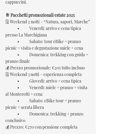
cappuccini.
🥂 Pacchetti promozionali estate 2025
🗓 Weekend 2 notti – “Natura, sapori, Marche”
	•	Venerdì: arrivo e cena tipica 
presso La Marchigiana
	•	Sabato: tour eBike + pranzo 
picnic + visita e degustazione miele + cena
	•	Domenica: trekking con guida + 
pranzo finale
💰 Prezzo promozionale: €205 tutto incluso
🗓 Weekend 3 notti – esperienza completa
	•	Giovedì: arrivo + cena tipica
	•	Venerdì: miele + pranzo + visita 
al Monterotti + cena
	•	Sabato: eBike tour + pranzo 
picnic + serata libera
	•	Domenica: trekking + pranzo 
conclusivo
💰 Prezzo: €270 con pensione completa