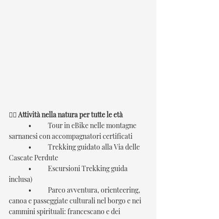
🚴‍♂️ Attività nella natura per tutte le età
	•	Tour in eBike nelle montagne 
sarnanesi con accompagnatori certificati
	•	Trekking guidato alla Via delle 
Cascate Perdute
	•	Escursioni Trekking guida 
inclusa)
	•	Parco avventura, orienteering, 
canoa e passeggiate culturali nel borgo e nei 
cammini spirituali: francescano e dei 